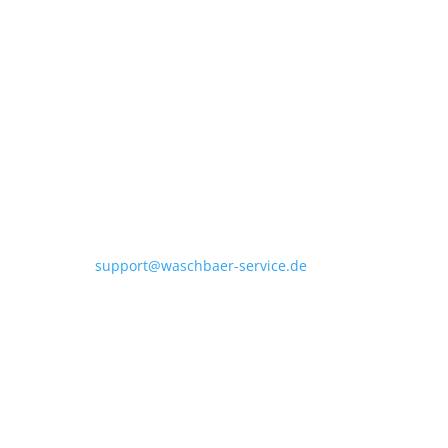
Kontakt
Waschbär Service
Inh. Ibrahim Madenkökü
Vor den Knäppen 14
48231 Warendorf
Telefon: +49172 4032752
E-Mail:
support@waschbaer-service.de
Geschäftszeiten
Mo. – Fr.: 08:00 – 18:00 Uhr | Samstag: 08:00 – 12:15
Uhr
Social Media