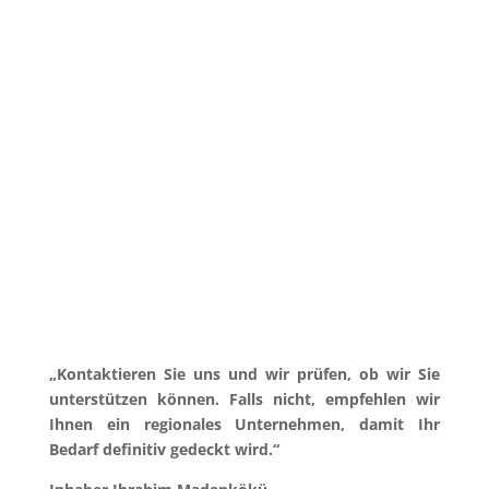
werden dabei nur streng zweckgebunden zur
Bearbeitung und Beantwortung meiner Anfrage
benutzt. Mit dem Absenden des Kontaktformulars
erkläre ich mich mit der Verarbeitung einverstanden.
Zum Datenschutz
Jetzt Anfrage senden
=
2 + 11
„Kontaktieren Sie uns und wir prüfen, ob wir Sie
unterstützen können. Falls nicht, empfehlen wir
Ihnen ein regionales Unternehmen, damit Ihr
Bedarf definitiv gedeckt wird.“