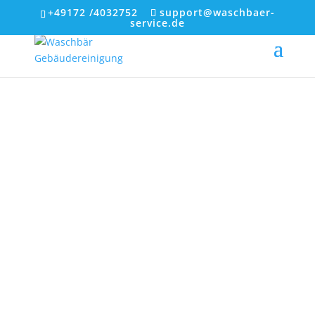
+49172 /4032752
support@waschbaer-
service.de
Sonderlösungen Warendorf
& Umgebung
Haben Sie besondere Anforderungen, die
spezielle Reinigungsarbeiten erfordern? Kein
Problem – auch im Bereich der Sonderreinigung
können wir Ihnen behilflich sein!