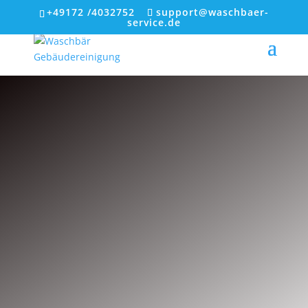
+49172 /4032752
support@waschbaer-
service.de
Vom Nebenjob zur
Herzensangelegenheit
Die Geschichte von
Waschbär Service und
warum uns Vertrauen mehr
wert ist als
Werbeversprechen.