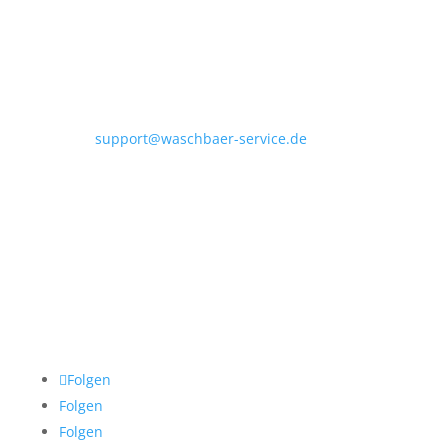
Vor den Knäppen 14
48231 Warendorf
Telefon: +49172 4032752
E-Mail:
support@waschbaer-service.de
Geschäftszeiten
Mo. – Fr.: 08:00 – 18:00 Uhr | Samstag: 08:00 – 12:15
Uhr
Social Media
Folgen Sie uns!
Folgen
Folgen
Folgen