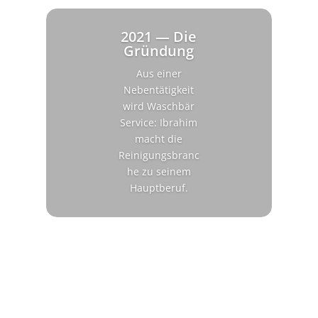
2021 — Die
Gründung
Aus einer
Nebentätigkeit
wird Waschbär
Service: Ibrahim
macht die
Reinigungsbranc
he zu seinem
Hauptberuf.